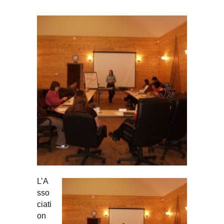
L’A
sso
ciati
on